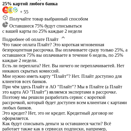
25% картой любого банка
+ 55
Получайте товар выбранный способом
Оставшиеся 75% будут списываться
с вашей карты по 25% каждые 2 недели
Подробнее об оплате Плайт
Что такое оплата Плайт?
Это короткая мгновенная
безпроцентная рассрочка. Вы оплачиваете сразу только 25%, а
оставшиеся 75% вы оплачиваете в течение 6 недель, по 25%
каждые 2 недели.
Есть ли переплата?
Нет. Вы ничего не переплачиваетей. Нет
никаких скрытых комиссий.
Мне нужно иметь карту “Плайт”?
Нет. Плайт доступно для
клиентов всех банков.
При чём здесь Плайт и АО "Плайт"?
Мы в Плайте (а Плайт
это карта АО "Плайт") являемся экспертами в рассрочке.
Поэтому мы решили разработать сервис с короткой
рассрочкой, который будет доступен всем клиентам с картами
любых банков.
Это кредит?
Нет, это не кредит. Кредитный договор не
оформляется.
Как будут списывать деньги за оставшиеся части?
Всё
работает также как в сервисах подписки, например,