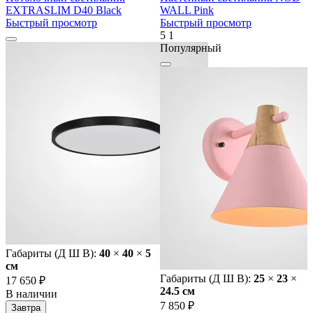
EXTRASLIM D40 Black
WALL Pink
Быстрый просмотр
Быстрый просмотр
5
1
Популярный
Габариты (Д Ш В):
40
×
40
×
5
cм
Габариты (Д Ш В):
25
×
23
×
17 650 ₽
24.5 cм
В наличии
7 850 ₽
Завтра