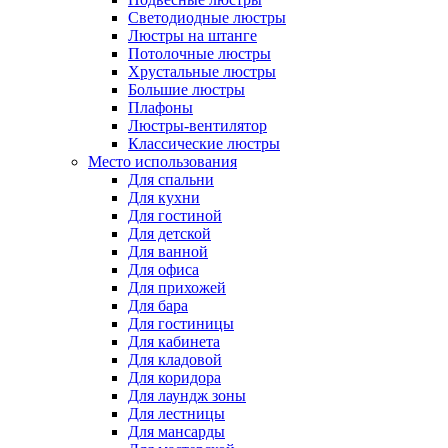
Светодиодные люстры
Люстры на штанге
Потолочные люстры
Хрустальные люстры
Большие люстры
Плафоны
Люстры-вентилятор
Классические люстры
Место использования
Для спальни
Для кухни
Для гостиной
Для детской
Для ванной
Для офиса
Для прихожей
Для бара
Для гостиницы
Для кабинета
Для кладовой
Для коридора
Для лаундж зоны
Для лестницы
Для мансарды