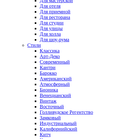
Для мастерской
Для отеля
Для приемной
Для ресторана
Для студии
Для улицы
Для холла
Для шоу-рума
Стили
Классика
Арт-Деко
Современный
Кантри
Барокко
Американский
Атмосферный
Бионика
Венецианский
Винтаж
Восточный
Голливудское Регентство
Замковый
Индустриальный
Калифорнийский
Китч