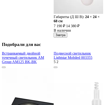
Габариты (Д Ш В):
24
×
24
×
68 cм
7 190 ₽
14 380 ₽
В наличии
Завтра
Подобрали для вас
Встраиваемый двойной
Подвесной светильник
точечный светильник AM
Lightstar Mobiled 003355
Group AM125 BK-BK
5
2