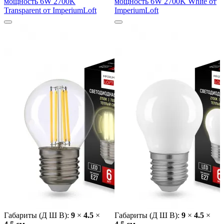
мощность 6W 2700K
мощность 6W 2700K White от
Transparent от ImperiumLoft
ImperiumLoft
Габариты (Д Ш В):
9
×
4.5
×
Габариты (Д Ш В):
9
×
4.5
×