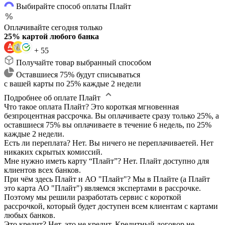
Выбирайте способ оплаты Плайт
Оплачивайте сегодня только
25% картой любого банка
+ 55
Получайте товар выбранный способом
Оставшиеся 75% будут списываться
с вашей карты по 25% каждые 2 недели
Подробнее об оплате Плайт
Что такое оплата Плайт?
Это короткая мгновенная
безпроцентная рассрочка. Вы оплачиваете сразу только 25%, а
оставшиеся 75% вы оплачиваете в течение 6 недель, по 25%
каждые 2 недели.
Есть ли переплата?
Нет. Вы ничего не переплачиваетей. Нет
никаких скрытых комиссий.
Мне нужно иметь карту “Плайт”?
Нет. Плайт доступно для
клиентов всех банков.
При чём здесь Плайт и АО "Плайт"?
Мы в Плайте (а Плайт
это карта АО "Плайт") являемся экспертами в рассрочке.
Поэтому мы решили разработать сервис с короткой
рассрочкой, который будет доступен всем клиентам с картами
любых банков.
Это кредит?
Нет, это не кредит. Кредитный договор не