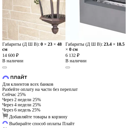
Габариты (Д Ш В):
0
×
23
×
48
Габариты (Д Ш В):
23.4
×
18.5
cм
×
0 cм
14 600 ₽
6 132 ₽
В наличии
В наличии
Для клиентов всех банков
Разбейте оплату на части без переплат
Сейчас
25%
Через 2 недели
25%
Через 4 недели
25%
Через 6 недель
25%
Добавляйте товары в корзину
Выбирайте способ оплаты Плайт