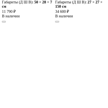
Габариты (Д Ш В):
50
×
28
×
7
Габариты (Д Ш В):
27
×
27
×
cм
150 cм
11 790 ₽
34 600 ₽
В наличии
В наличии