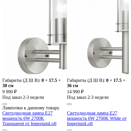
Габариты (Д Ш В):
0
×
17.5
×
Габариты (Д Ш В):
0
×
17.5
×
30 cм
36 cм
9 990 ₽
14 990 ₽
Под заказ 2-3 недели
Под заказ 2-3 недели
Лампочки к данному товару
Светодиодная лампа E27
Светодиодная лампа E27
мощность 6W 2700K
мощность 6W 2700K White от
Transparent от ImperiumLoft
ImperiumLoft