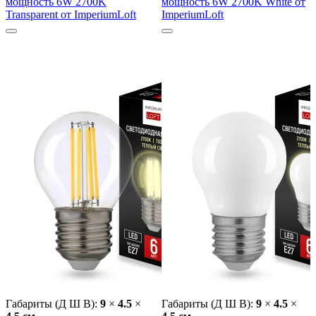
мощность 6W 2700K
мощность 6W 2700K White от
Transparent от ImperiumLoft
ImperiumLoft
Габариты (Д Ш В):
9
×
4.5
×
Габариты (Д Ш В):
9
×
4.5
×