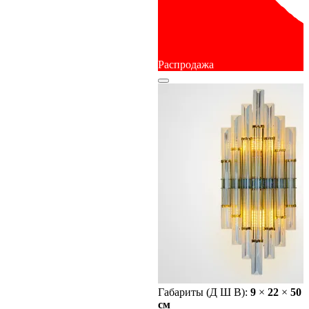
Распродажа
Габариты (Д Ш В):
9
×
22
×
50
cм