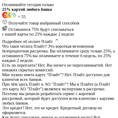
Оплачивайте сегодня только
25% картой любого банка
+ 55
Получайте товар выбранный способом
Оставшиеся 75% будут списываться
с вашей карты по 25% каждые 2 недели
Подробнее об оплате Плайт
Что такое оплата Плайт?
Это короткая мгновенная
безпроцентная рассрочка. Вы оплачиваете сразу только 25%, а
оставшиеся 75% вы оплачиваете в течение 6 недель, по 25%
каждые 2 недели.
Есть ли переплата?
Нет. Вы ничего не переплачиваетей. Нет
никаких скрытых комиссий.
Мне нужно иметь карту “Плайт”?
Нет. Плайт доступно для
клиентов всех банков.
При чём здесь Плайт и АО "Плайт"?
Мы в Плайте (а Плайт
это карта АО "Плайт") являемся экспертами в рассрочке.
Поэтому мы решили разработать сервис с короткой
рассрочкой, который будет доступен всем клиентам с картами
любых банков.
Это кредит?
Нет, это не кредит. Кредитный договор не
оформляется.
Как будут списывать деньги за оставшиеся части?
Всё