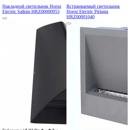
Накладной светильник Horoz
Встраиваемый светильник
Electric Salkim HRZ00000953
Horoz Electric Pirlanta
HRZ00001040