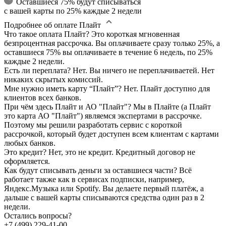
Оставшиеся 75% будут списываться
с вашей карты по 25% каждые 2 недели
Подробнее об оплате Плайт
Что такое оплата Плайт?
Это короткая мгновенная
безпроцентная рассрочка. Вы оплачиваете сразу только 25%, а
оставшиеся 75% вы оплачиваете в течение 6 недель, по 25%
каждые 2 недели.
Есть ли переплата?
Нет. Вы ничего не переплачиваетей. Нет
никаких скрытых комиссий.
Мне нужно иметь карту “Плайт”?
Нет. Плайт доступно для
клиентов всех банков.
При чём здесь Плайт и АО "Плайт"?
Мы в Плайте (а Плайт
это карта АО "Плайт") являемся экспертами в рассрочке.
Поэтому мы решили разработать сервис с короткой
рассрочкой, который будет доступен всем клиентам с картами
любых банков.
Это кредит?
Нет, это не кредит. Кредитный договор не
оформляется.
Как будут списывать деньги за оставшиеся части?
Всё
работает также как в сервисах подписки, например,
Яндекс.Музыка или Spotify. Вы делаете первый платёж, а
дальше с вашей карты списываются средства один раз в 2
недели.
Остались вопросы?
+7 (499) 229-41-00