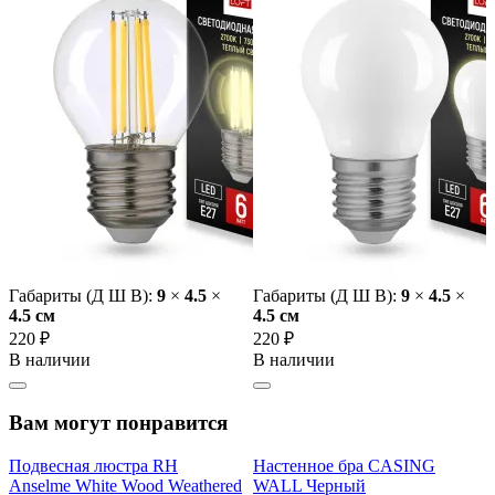
Габариты (Д Ш В):
9
×
4.5
×
Габариты (Д Ш В):
9
×
4.5
×
4.5 cм
4.5 cм
220 ₽
220 ₽
В наличии
В наличии
Вам могут понравится
Подвесная люстра RH
Настенное бра CASING
Anselme White Wood Weathered
WALL Черный