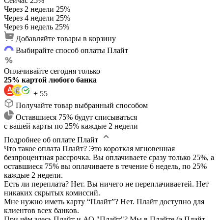
Сейчас
25%
Через 2 недели
25%
Через 4 недели
25%
Через 6 недель
25%
Добавляйте товары в корзину
Выбирайте способ оплаты Плайт
Оплачивайте сегодня только
25% картой любого банка
+ 55
Получайте товар выбранный способом
Оставшиеся 75% будут списываться
с вашей карты по 25% каждые 2 недели
Подробнее об оплате Плайт
Что такое оплата Плайт?
Это короткая мгновенная
безпроцентная рассрочка. Вы оплачиваете сразу только 25%, а
оставшиеся 75% вы оплачиваете в течение 6 недель, по 25%
каждые 2 недели.
Есть ли переплата?
Нет. Вы ничего не переплачиваетей. Нет
никаких скрытых комиссий.
Мне нужно иметь карту “Плайт”?
Нет. Плайт доступно для
клиентов всех банков.
При чём здесь Плайт и АО "Плайт"?
Мы в Плайте (а Плайт