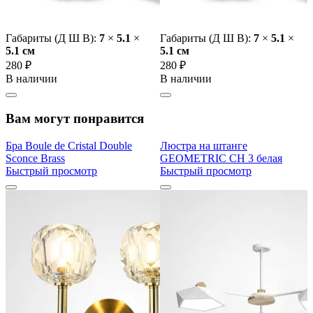
Габариты (Д Ш В):
7
×
5.1
×
Габариты (Д Ш В):
7
×
5.1
×
5.1 cм
5.1 cм
280 ₽
280 ₽
В наличии
В наличии
Вам могут понравится
Бра Boule de Cristal Double
Люстра на штанге
Sconce Brass
GEOMETRIC CH 3 белая
Быстрый просмотр
Быстрый просмотр