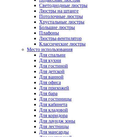
Светодиодные люстры
Люстры на штанге
Потолочные люстры
Хрустальные люстры
Большие люстры
Плафоны
Люстры-вентилятор
Классические люстры
Место использования
Для спальни
Для кухни
Для гостиной
Для детской
Для ванной
Для офиса
Для прихожей
Для бара
Для гостиницы
Для кабинета
Для кладовой
Для коридора
Для лаундж зоны
Для лестницы
Для мансарды