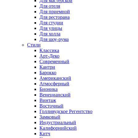
Для мастерской
Для отеля
Для приемной
Для ресторана
Для студии
Для улицы
Для холла
Для шоу-рума
Стили
Классика
Арт-Деко
Современный
Кантри
Барокко
Американский
Атмосферный
Бионика
Венецианский
Винтаж
Восточный
Голливудское Регентство
Замковый
Индустриальный
Калифорнийский
Китч