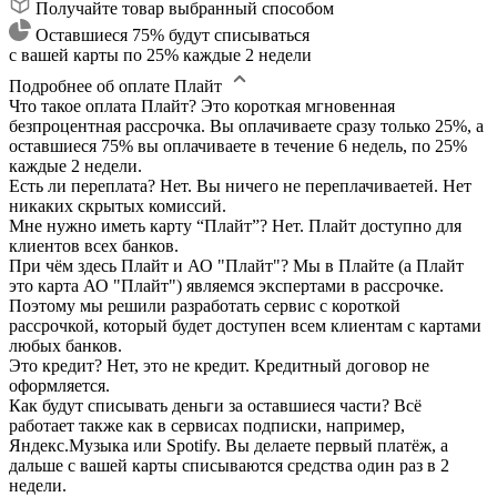
Получайте товар выбранный способом
Оставшиеся 75% будут списываться
с вашей карты по 25% каждые 2 недели
Подробнее об оплате Плайт
Что такое оплата Плайт?
Это короткая мгновенная
безпроцентная рассрочка. Вы оплачиваете сразу только 25%, а
оставшиеся 75% вы оплачиваете в течение 6 недель, по 25%
каждые 2 недели.
Есть ли переплата?
Нет. Вы ничего не переплачиваетей. Нет
никаких скрытых комиссий.
Мне нужно иметь карту “Плайт”?
Нет. Плайт доступно для
клиентов всех банков.
При чём здесь Плайт и АО "Плайт"?
Мы в Плайте (а Плайт
это карта АО "Плайт") являемся экспертами в рассрочке.
Поэтому мы решили разработать сервис с короткой
рассрочкой, который будет доступен всем клиентам с картами
любых банков.
Это кредит?
Нет, это не кредит. Кредитный договор не
оформляется.
Как будут списывать деньги за оставшиеся части?
Всё
работает также как в сервисах подписки, например,
Яндекс.Музыка или Spotify. Вы делаете первый платёж, а
дальше с вашей карты списываются средства один раз в 2
недели.