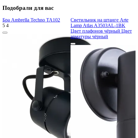
Подобрали для вас
Бра Ambrella Techno TA102
Светильник на штанге Arte
5
4
Lamp Atlas A3503AL-1BK
Цвет плафонов чёрный Цвет
арматуры чёрный