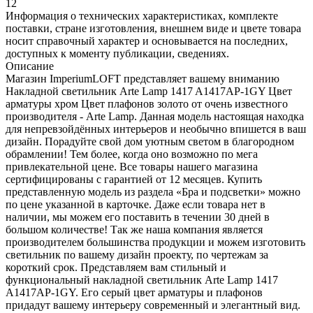
12
Информация о технических характеристиках, комплекте
поставки, стране изготовления, внешнем виде и цвете товара
носит справочный характер и основывается на последних,
доступных к моменту публикации, сведениях.
Описание
Магазин ImperiumLOFT представляет вашему вниманию
Накладной светильник Arte Lamp 1417 A1417AP-1GY Цвет
арматуры хром Цвет плафонов золото от очень известного
производителя - Arte Lamp. Данная модель настоящая находка
для непревзойдённых интерьеров и необычно впишется в ваш
дизайн. Порадуйте свой дом уютным светом в благородном
обрамлении! Тем более, когда оно возможно по мега
привлекательной цене. Все товары нашего магазина
сертифицированы с гарантией от 12 месяцев. Купить
представленную модель из раздела «Бра и подсветки» можно
по цене указанной в карточке. Даже если товара нет в
наличии, мы можем его поставить в течении 30 дней в
большом количестве! Так же наша компания является
производителем большинства продукции и можем изготовить
светильник по вашему дизайн проекту, по чертежам за
короткий срок. Представляем вам стильный и
функциональный накладной светильник Arte Lamp 1417
A1417AP-1GY. Его серый цвет арматуры и плафонов
придадут вашему интерьеру современный и элегантный вид.