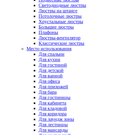
Светодиодные люстры
Люстры на штанге
Потолочные люстры
Хрустальные люстры
Большие люстры
Плафоны
Люстры-вентилятор
Классические люстры
Место использования
Для спальни
Для кухни
Для гостиной
Для детской
Для ванной
Для офиса
Для прихожей
Для бара
Для гостиницы
Для кабинета
Для кладовой
Для коридора
Для лаундж зоны
Для лестницы
Для мансарды