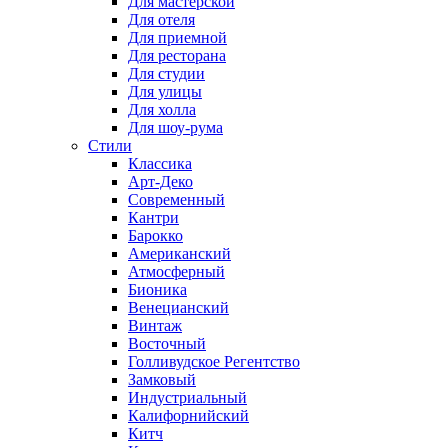
Для мастерской
Для отеля
Для приемной
Для ресторана
Для студии
Для улицы
Для холла
Для шоу-рума
Стили
Классика
Арт-Деко
Современный
Кантри
Барокко
Американский
Атмосферный
Бионика
Венецианский
Винтаж
Восточный
Голливудское Регентство
Замковый
Индустриальный
Калифорнийский
Китч