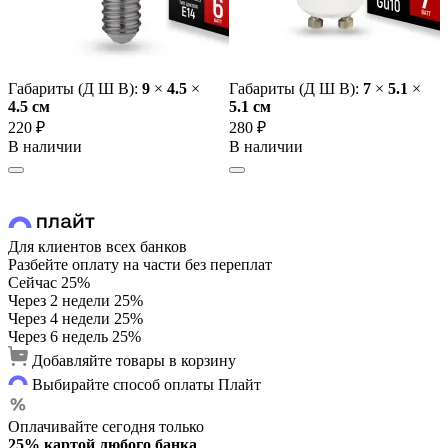
Габариты (Д Ш В):
9
×
4.5
×
Габариты (Д Ш В):
7
×
5.1
×
4.5 cм
5.1 cм
220 ₽
280 ₽
В наличии
В наличии
Для клиентов всех банков
Разбейте оплату на части без переплат
Сейчас
25%
Через 2 недели
25%
Через 4 недели
25%
Через 6 недель
25%
Добавляйте товары в корзину
Выбирайте способ оплаты Плайт
Оплачивайте сегодня только
25% картой любого банка