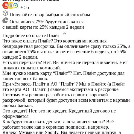
+ 55
Получайте товар выбранный способом
Оставшиеся 75% будут списываться
с вашей карты по 25% каждые 2 недели
Подробнее об оплате Плайт
Что такое оплата Плайт?
Это короткая мгновенная
безпроцентная рассрочка. Вы оплачиваете сразу только 25%, а
оставшиеся 75% вы оплачиваете в течение 6 недель, по 25%
каждые 2 недели.
Есть ли переплата?
Нет. Вы ничего не переплачиваетей. Нет
никаких скрытых комиссий.
Мне нужно иметь карту “Плайт”?
Нет. Плайт доступно для
клиентов всех банков.
При чём здесь Плайт и АО "Плайт"?
Мы в Плайте (а Плайт
это карта АО "Плайт") являемся экспертами в рассрочке.
Поэтому мы решили разработать сервис с короткой
рассрочкой, который будет доступен всем клиентам с картами
любых банков.
Это кредит?
Нет, это не кредит. Кредитный договор не
оформляется.
Как будут списывать деньги за оставшиеся части?
Всё
работает также как в сервисах подписки, например,
Яндекс.Музыка или Spotify. Вы делаете первый платёж, а