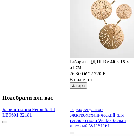
Габариты (Д Ш В):
40
×
15
×
61 cм
26 360 ₽
52 720 ₽
В наличии
Завтра
Подобрали для вас
Блок питания Feron Saffit
Терморегулятор
LB9601 32181
электромеханический для
теплого пола Werkel белый
матовый W1151161