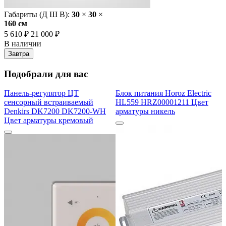
Габариты (Д Ш В):
30
×
30
×
160 cм
5 610 ₽
21 000 ₽
В наличии
Завтра
Подобрали для вас
Панель-регулятор ЦТ
Блок питания Horoz Electric
сенсорный встраиваемый
HL559 HRZ00001211 Цвет
Denkirs DK7200 DK7200-WH
арматуры никель
Цвет арматуры кремовый