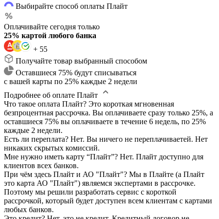
Выбирайте способ оплаты Плайт
Оплачивайте сегодня только
25% картой любого банка
+ 55
Получайте товар выбранный способом
Оставшиеся 75% будут списываться
с вашей карты по 25% каждые 2 недели
Подробнее об оплате Плайт
Что такое оплата Плайт?
Это короткая мгновенная
безпроцентная рассрочка. Вы оплачиваете сразу только 25%, а
оставшиеся 75% вы оплачиваете в течение 6 недель, по 25%
каждые 2 недели.
Есть ли переплата?
Нет. Вы ничего не переплачиваетей. Нет
никаких скрытых комиссий.
Мне нужно иметь карту “Плайт”?
Нет. Плайт доступно для
клиентов всех банков.
При чём здесь Плайт и АО "Плайт"?
Мы в Плайте (а Плайт
это карта АО "Плайт") являемся экспертами в рассрочке.
Поэтому мы решили разработать сервис с короткой
рассрочкой, который будет доступен всем клиентам с картами
любых банков.
Это кредит?
Нет, это не кредит. Кредитный договор не