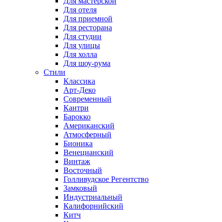
Для мастерской
Для отеля
Для приемной
Для ресторана
Для студии
Для улицы
Для холла
Для шоу-рума
Стили
Классика
Арт-Деко
Современный
Кантри
Барокко
Американский
Атмосферный
Бионика
Венецианский
Винтаж
Восточный
Голливудское Регентство
Замковый
Индустриальный
Калифорнийский
Китч