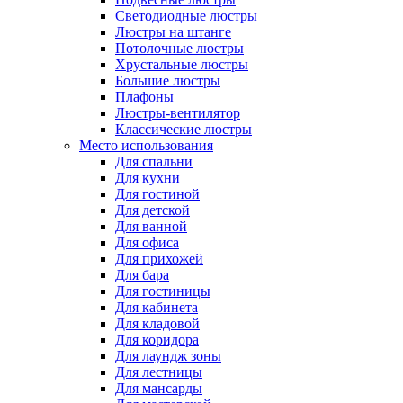
Светодиодные люстры
Люстры на штанге
Потолочные люстры
Хрустальные люстры
Большие люстры
Плафоны
Люстры-вентилятор
Классические люстры
Место использования
Для спальни
Для кухни
Для гостиной
Для детской
Для ванной
Для офиса
Для прихожей
Для бара
Для гостиницы
Для кабинета
Для кладовой
Для коридора
Для лаундж зоны
Для лестницы
Для мансарды