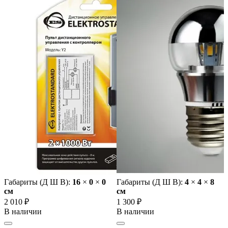
Габариты (Д Ш В):
16
×
0
×
0
Габариты (Д Ш В):
4
×
4
×
8
cм
cм
2 010 ₽
1 300 ₽
В наличии
В наличии