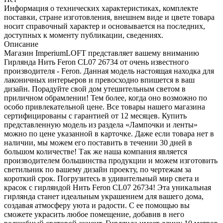
Информация о технических характеристиках, комплекте
поставки, стране изготовления, внешнем виде и цвете товара
носит справочный характер и основывается на последних,
доступных к моменту публикации, сведениях.
Описание
Магазин ImperiumLOFT представляет вашему вниманию
Гирлянда Нить Feron CL07 26734 от очень известного
производителя - Feron. Данная модель настоящая находка для
лаконичных интерьеров и превосходно впишется в ваш
дизайн. Порадуйте свой дом утешительным светом в
приличном обрамлении! Тем более, когда оно возможно по
особо привлекательной цене. Все товары нашего магазина
сертифицированы с гарантией от 12 месяцев. Купить
представленную модель из раздела «Лампочки и ленты»
можно по цене указанной в карточке. Даже если товара нет в
наличии, мы можем его поставить в течении 30 дней в
большом количестве! Так же наша компания является
производителем большинства продукции и можем изготовить
светильник по вашему дизайн проекту, по чертежам за
короткий срок. Погрузитесь в удивительный мир света и
красок с гирляндой Нить Feron CL07 26734! Эта уникальная
гирлянда станет идеальным украшением для вашего дома,
создавая атмосферу уюта и радости. С ее помощью вы
сможете украсить любое помещение, добавив в него