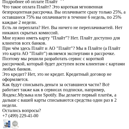
Подробнее об оплате Плайт
Что такое оплата Плайт?
Это короткая мгновенная
безпроцентная рассрочка. Вы оплачиваете сразу только 25%, а
оставшиеся 75% вы оплачиваете в течение 6 недель, по 25%
каждые 2 недели.
Есть ли переплата?
Нет. Вы ничего не переплачиваетей. Нет
никаких скрытых комиссий.
Мне нужно иметь карту “Плайт”?
Нет. Плайт доступно для
клиентов всех банков.
При чём здесь Плайт и АО "Плайт"?
Мы в Плайте (а Плайт
это карта АО "Плайт") являемся экспертами в рассрочке.
Поэтому мы решили разработать сервис с короткой
рассрочкой, который будет доступен всем клиентам с картами
любых банков.
Это кредит?
Нет, это не кредит. Кредитный договор не
оформляется.
Как будут списывать деньги за оставшиеся части?
Всё
работает также как в сервисах подписки, например,
Яндекс.Музыка или Spotify. Вы делаете первый платёж, а
дальше с вашей карты списываются средства один раз в 2
недели.
Остались вопросы?
+7 (499) 229-41-00