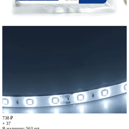
738 ₽
+ 37
В наличии:
563
шт.