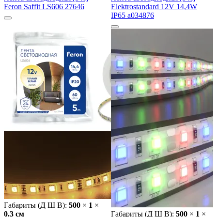
Feron Saffit LS606 27646
Elektrostandard 12V 14,4W
IP65 a034876
Габариты (Д Ш В):
500
×
1
×
0.3 cм
Габариты (Д Ш В):
500
×
1
×