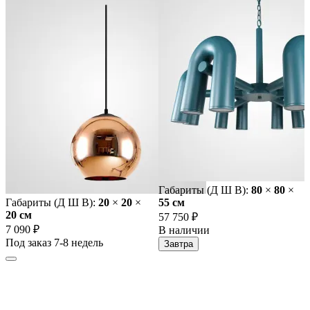
Габариты (Д Ш В):
80
×
80
×
Габариты (Д Ш В):
20
×
20
×
55 cм
20 cм
57 750 ₽
7 090 ₽
В наличии
Под заказ 7-8 недель
Завтра