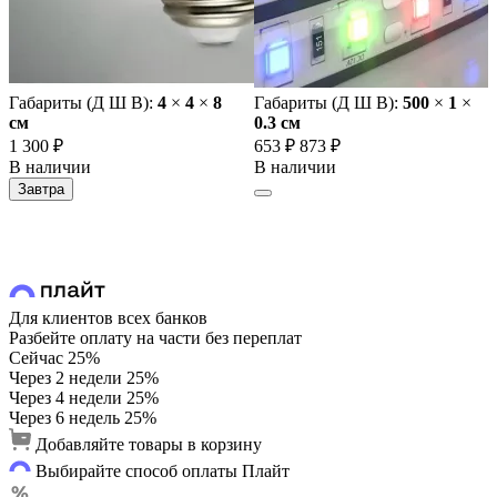
Габариты (Д Ш В):
4
×
4
×
8
Габариты (Д Ш В):
500
×
1
×
cм
0.3 cм
1 300 ₽
653 ₽
873 ₽
В наличии
В наличии
Завтра
Для клиентов всех банков
Разбейте оплату на части без переплат
Сейчас
25%
Через 2 недели
25%
Через 4 недели
25%
Через 6 недель
25%
Добавляйте товары в корзину
Выбирайте способ оплаты Плайт