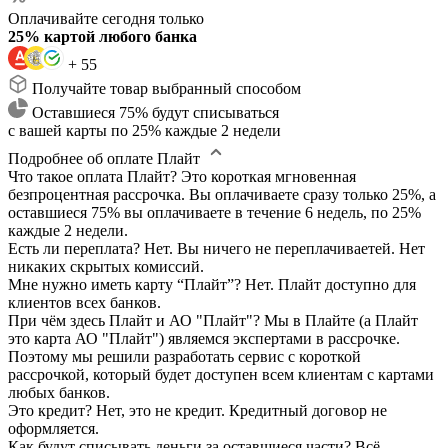
Оплачивайте сегодня только
25% картой любого банка
+ 55
Получайте товар выбранный способом
Оставшиеся 75% будут списываться
с вашей карты по 25% каждые 2 недели
Подробнее об оплате Плайт
Что такое оплата Плайт?
Это короткая мгновенная
безпроцентная рассрочка. Вы оплачиваете сразу только 25%, а
оставшиеся 75% вы оплачиваете в течение 6 недель, по 25%
каждые 2 недели.
Есть ли переплата?
Нет. Вы ничего не переплачиваетей. Нет
никаких скрытых комиссий.
Мне нужно иметь карту “Плайт”?
Нет. Плайт доступно для
клиентов всех банков.
При чём здесь Плайт и АО "Плайт"?
Мы в Плайте (а Плайт
это карта АО "Плайт") являемся экспертами в рассрочке.
Поэтому мы решили разработать сервис с короткой
рассрочкой, который будет доступен всем клиентам с картами
любых банков.
Это кредит?
Нет, это не кредит. Кредитный договор не
оформляется.
Как будут списывать деньги за оставшиеся части?
Всё