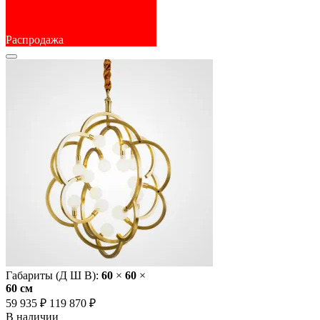
Распродажа
Габариты (Д Ш В):
60
×
60
×
60 cм
59 935 ₽
119 870 ₽
В наличии