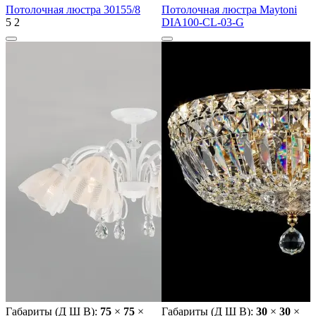
Потолочная люстра 30155/8
Потолочная люстра Maytoni
5
2
DIA100-CL-03-G
Габариты (Д Ш В):
75
×
75
×
Габариты (Д Ш В):
30
×
30
×