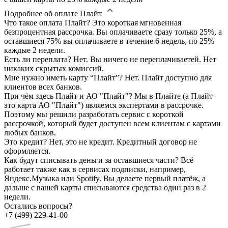
Подробнее об оплате Плайт
Что такое оплата Плайт?
Это короткая мгновенная
безпроцентная рассрочка. Вы оплачиваете сразу только 25%, а
оставшиеся 75% вы оплачиваете в течение 6 недель, по 25%
каждые 2 недели.
Есть ли переплата?
Нет. Вы ничего не переплачиваетей. Нет
никаких скрытых комиссий.
Мне нужно иметь карту “Плайт”?
Нет. Плайт доступно для
клиентов всех банков.
При чём здесь Плайт и АО "Плайт"?
Мы в Плайте (а Плайт
это карта АО "Плайт") являемся экспертами в рассрочке.
Поэтому мы решили разработать сервис с короткой
рассрочкой, который будет доступен всем клиентам с картами
любых банков.
Это кредит?
Нет, это не кредит. Кредитный договор не
оформляется.
Как будут списывать деньги за оставшиеся части?
Всё
работает также как в сервисах подписки, например,
Яндекс.Музыка или Spotify. Вы делаете первый платёж, а
дальше с вашей карты списываются средства один раз в 2
недели.
Остались вопросы?
+7 (499) 229-41-00