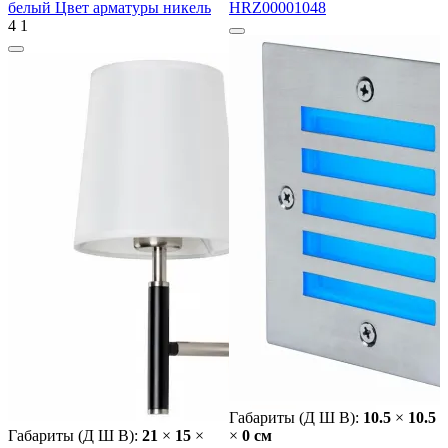
белый Цвет арматуры никель
HRZ00001048
4
1
Габариты (Д Ш В):
10.5
×
10.5
Габариты (Д Ш В):
21
×
15
×
×
0 cм