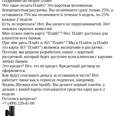
Подробнее об оплате Плайт
Что такое оплата Плайт?
Это короткая мгновенная
безпроцентная рассрочка. Вы оплачиваете сразу только 25%, а
оставшиеся 75% вы оплачиваете в течение 6 недель, по 25%
каждые 2 недели.
Есть ли переплата?
Нет. Вы ничего не переплачиваетей. Нет
никаких скрытых комиссий.
Мне нужно иметь карту “Плайт”?
Нет. Плайт доступно для
клиентов всех банков.
При чём здесь Плайт и АО "Плайт"?
Мы в Плайте (а Плайт
это карта АО "Плайт") являемся экспертами в рассрочке.
Поэтому мы решили разработать сервис с короткой
рассрочкой, который будет доступен всем клиентам с картами
любых банков.
Это кредит?
Нет, это не кредит. Кредитный договор не
оформляется.
Как будут списывать деньги за оставшиеся части?
Всё
работает также как в сервисах подписки, например,
Яндекс.Музыка или Spotify. Вы делаете первый платёж, а
дальше с вашей карты списываются средства один раз в 2
недели.
Остались вопросы?
+7 (499) 229-41-00