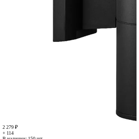
2 279 ₽
+ 114
В наличии:
150
шт.