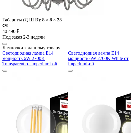
Габариты (Д Ш В):
8
×
8
×
23
cм
40 490 ₽
Под заказ 2-3 недели
Лампочки к данному товару
Светодиодная лампа E14
Светодиодная лампа E14
мощность 6W 2700K
мощность 6W 2700K White от
Transparent от ImperiumLoft
ImperiumLoft