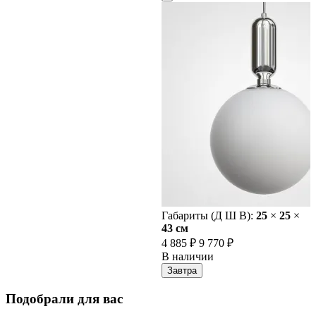
Габариты (Д Ш В):
25
×
25
×
43 cм
4 885 ₽
9 770 ₽
В наличии
Завтра
Подобрали для вас