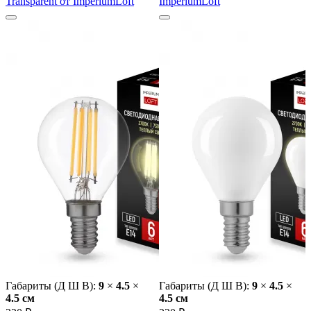
Transparent от ImperiumLoft
ImperiumLoft
Габариты (Д Ш В):
9
×
4.5
×
Габариты (Д Ш В):
9
×
4.5
×
4.5 cм
4.5 cм