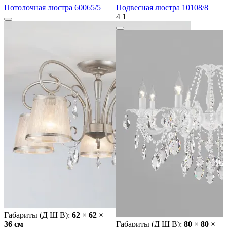
Потолочная люстра 60065/5
Подвесная люстра 10108/8
4
1
Габариты (Д Ш В):
62
×
62
×
36 cм
Габариты (Д Ш В):
80
×
80
×