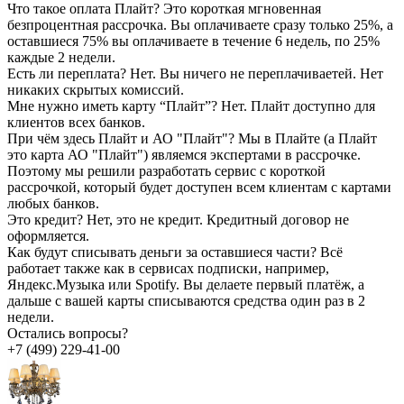
Что такое оплата Плайт?
Это короткая мгновенная
безпроцентная рассрочка. Вы оплачиваете сразу только 25%, а
оставшиеся 75% вы оплачиваете в течение 6 недель, по 25%
каждые 2 недели.
Есть ли переплата?
Нет. Вы ничего не переплачиваетей. Нет
никаких скрытых комиссий.
Мне нужно иметь карту “Плайт”?
Нет. Плайт доступно для
клиентов всех банков.
При чём здесь Плайт и АО "Плайт"?
Мы в Плайте (а Плайт
это карта АО "Плайт") являемся экспертами в рассрочке.
Поэтому мы решили разработать сервис с короткой
рассрочкой, который будет доступен всем клиентам с картами
любых банков.
Это кредит?
Нет, это не кредит. Кредитный договор не
оформляется.
Как будут списывать деньги за оставшиеся части?
Всё
работает также как в сервисах подписки, например,
Яндекс.Музыка или Spotify. Вы делаете первый платёж, а
дальше с вашей карты списываются средства один раз в 2
недели.
Остались вопросы?
+7 (499) 229-41-00