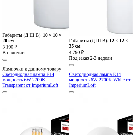
Габариты (Д Ш В):
10
×
10
×
20 cм
Габариты (Д Ш В):
12
×
12
×
35 cм
3 190 ₽
4 790 ₽
В наличии
Под заказ 2-3 недели
Лампочки к данному товару
Светодиодная лампа E14
Светодиодная лампа E14
мощность 6W 2700K
мощность 6W 2700K White от
Transparent от ImperiumLoft
ImperiumLoft