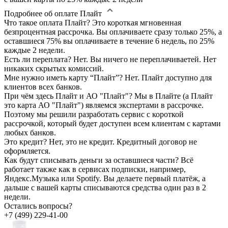
Подробнее об оплате Плайт
Что такое оплата Плайт?
Это короткая мгновенная
безпроцентная рассрочка. Вы оплачиваете сразу только 25%, а
оставшиеся 75% вы оплачиваете в течение 6 недель, по 25%
каждые 2 недели.
Есть ли переплата?
Нет. Вы ничего не переплачиваетей. Нет
никаких скрытых комиссий.
Мне нужно иметь карту “Плайт”?
Нет. Плайт доступно для
клиентов всех банков.
При чём здесь Плайт и АО "Плайт"?
Мы в Плайте (а Плайт
это карта АО "Плайт") являемся экспертами в рассрочке.
Поэтому мы решили разработать сервис с короткой
рассрочкой, который будет доступен всем клиентам с картами
любых банков.
Это кредит?
Нет, это не кредит. Кредитный договор не
оформляется.
Как будут списывать деньги за оставшиеся части?
Всё
работает также как в сервисах подписки, например,
Яндекс.Музыка или Spotify. Вы делаете первый платёж, а
дальше с вашей карты списываются средства один раз в 2
недели.
Остались вопросы?
+7 (499) 229-41-00