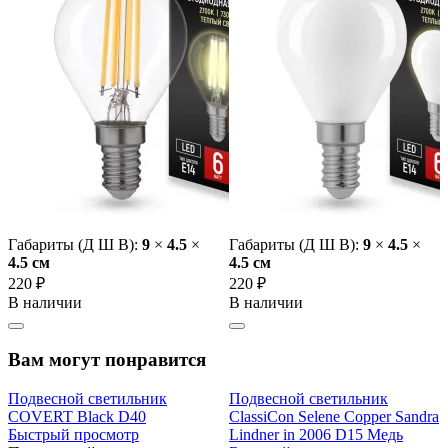
Габариты (Д Ш В):
9
×
4.5
×
Габариты (Д Ш В):
9
×
4.5
×
4.5 cм
4.5 cм
220 ₽
220 ₽
В наличии
В наличии
Вам могут понравится
Подвесной светильник
Подвесной светильник
COVERT Black D40
ClassiCon Selene Сopper Sandra
Быстрый просмотр
Lindner in 2006 D15 Медь