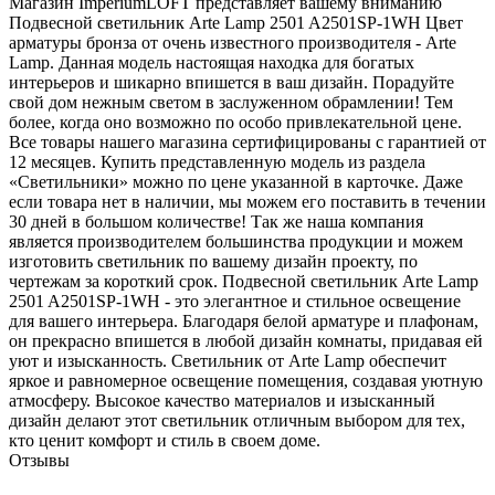
Магазин ImperiumLOFT представляет вашему вниманию
Подвесной светильник Arte Lamp 2501 A2501SP-1WH Цвет
арматуры бронза от очень известного производителя - Arte
Lamp. Данная модель настоящая находка для богатых
интерьеров и шикарно впишется в ваш дизайн. Порадуйте
свой дом нежным светом в заслуженном обрамлении! Тем
более, когда оно возможно по особо привлекательной цене.
Все товары нашего магазина сертифицированы с гарантией от
12 месяцев. Купить представленную модель из раздела
«Светильники» можно по цене указанной в карточке. Даже
если товара нет в наличии, мы можем его поставить в течении
30 дней в большом количестве! Так же наша компания
является производителем большинства продукции и можем
изготовить светильник по вашему дизайн проекту, по
чертежам за короткий срок. Подвесной светильник Arte Lamp
2501 A2501SP-1WH - это элегантное и стильное освещение
для вашего интерьера. Благодаря белой арматуре и плафонам,
он прекрасно впишется в любой дизайн комнаты, придавая ей
уют и изысканность. Светильник от Arte Lamp обеспечит
яркое и равномерное освещение помещения, создавая уютную
атмосферу. Высокое качество материалов и изысканный
дизайн делают этот светильник отличным выбором для тех,
кто ценит комфорт и стиль в своем доме.
Отзывы