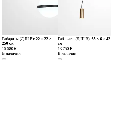
Габариты (Д Ш В):
22
×
22
×
Габариты (Д Ш В):
65
×
6
×
42
250 cм
cм
15 580 ₽
13 750 ₽
В наличии
В наличии