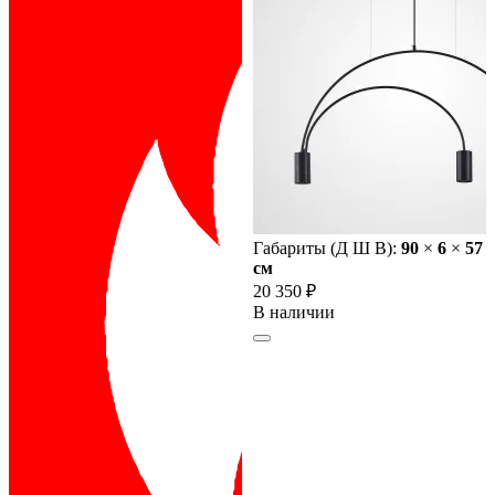
Габариты (Д Ш В):
90
×
6
×
57
cм
20 350 ₽
В наличии