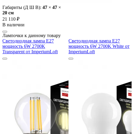
Габариты (Д Ш В):
47
×
47
×
20 cм
21 110 ₽
В наличии
Лампочки к данному товару
Светодиодная лампа E27
Светодиодная лампа E27
мощность 6W 2700K
мощность 6W 2700K White от
Transparent от ImperiumLoft
ImperiumLoft