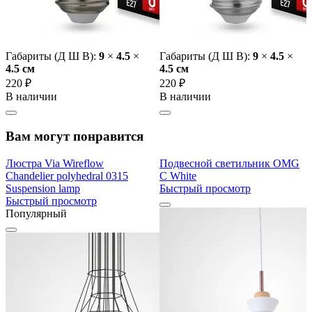
Габариты (Д Ш В):
9
×
4.5
×
Габариты (Д Ш В):
9
×
4.5
×
4.5 cм
4.5 cм
220 ₽
220 ₽
В наличии
В наличии
Вам могут понравится
Люстра Via Wireflow
Подвесной светильник OMG
Chandelier polyhedral 0315
C White
Suspension lamp
Быстрый просмотр
Быстрый просмотр
Популярный