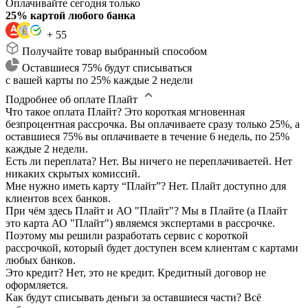
Оплачивайте сегодня только
25% картой любого банка
+ 55
Получайте товар выбранный способом
Оставшиеся 75% будут списываться
с вашей карты по 25% каждые 2 недели
Подробнее об оплате Плайт
Что такое оплата Плайт?
Это короткая мгновенная
безпроцентная рассрочка. Вы оплачиваете сразу только 25%, а
оставшиеся 75% вы оплачиваете в течение 6 недель, по 25%
каждые 2 недели.
Есть ли переплата?
Нет. Вы ничего не переплачиваетей. Нет
никаких скрытых комиссий.
Мне нужно иметь карту “Плайт”?
Нет. Плайт доступно для
клиентов всех банков.
При чём здесь Плайт и АО "Плайт"?
Мы в Плайте (а Плайт
это карта АО "Плайт") являемся экспертами в рассрочке.
Поэтому мы решили разработать сервис с короткой
рассрочкой, который будет доступен всем клиентам с картами
любых банков.
Это кредит?
Нет, это не кредит. Кредитный договор не
оформляется.
Как будут списывать деньги за оставшиеся части?
Всё