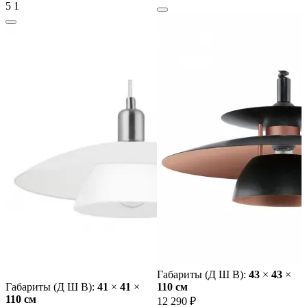
5
1
Габариты (Д Ш В):
43
×
43
×
Габариты (Д Ш В):
41
×
41
×
110 cм
110 cм
12 290 ₽