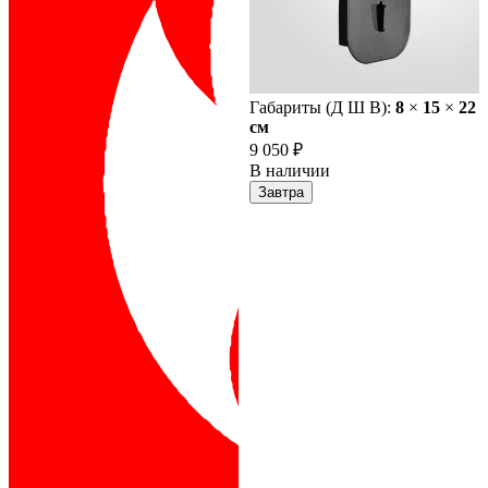
Габариты (Д Ш В):
8
×
15
×
22
cм
9 050 ₽
В наличии
Завтра