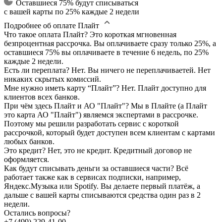
Оставшиеся 75% будут списываться
с вашей карты по 25% каждые 2 недели
Подробнее об оплате Плайт
Что такое оплата Плайт?
Это короткая мгновенная
безпроцентная рассрочка. Вы оплачиваете сразу только 25%, а
оставшиеся 75% вы оплачиваете в течение 6 недель, по 25%
каждые 2 недели.
Есть ли переплата?
Нет. Вы ничего не переплачиваетей. Нет
никаких скрытых комиссий.
Мне нужно иметь карту “Плайт”?
Нет. Плайт доступно для
клиентов всех банков.
При чём здесь Плайт и АО "Плайт"?
Мы в Плайте (а Плайт
это карта АО "Плайт") являемся экспертами в рассрочке.
Поэтому мы решили разработать сервис с короткой
рассрочкой, который будет доступен всем клиентам с картами
любых банков.
Это кредит?
Нет, это не кредит. Кредитный договор не
оформляется.
Как будут списывать деньги за оставшиеся части?
Всё
работает также как в сервисах подписки, например,
Яндекс.Музыка или Spotify. Вы делаете первый платёж, а
дальше с вашей карты списываются средства один раз в 2
недели.
Остались вопросы?
+7 (499) 229-41-00