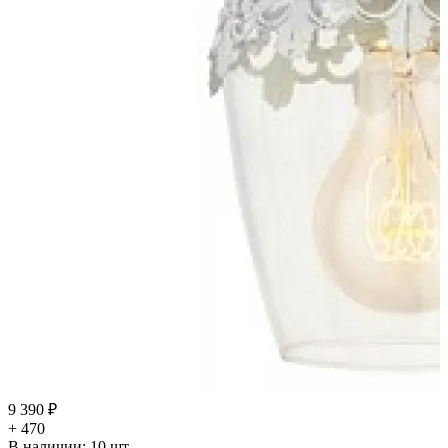
9 390 ₽
+ 470
В наличии:
10
шт.