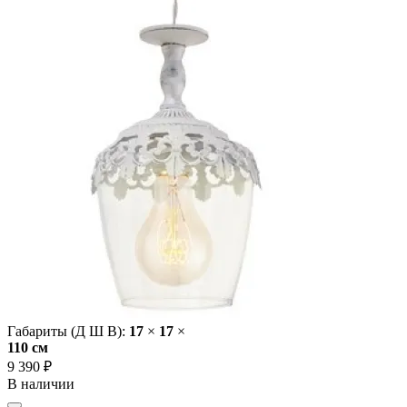
Габариты (Д Ш В):
17
×
17
×
110 cм
9 390 ₽
В наличии