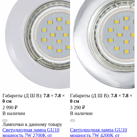
Габариты (Д Ш В):
7.8
×
7.8
×
Габариты (Д Ш В):
7.8
×
7.8
×
0 cм
0 cм
2 990 ₽
3 290 ₽
В наличии
В наличии
Лампочки к данному товару
Светодиодная лампа GU10
Светодиодная лампа GU10
мощность 7W 2700K от
мощность 7W 4200K от