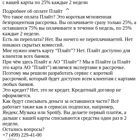
с вашей карты по 25% каждые 2 недели
Подробнее об оплате Плайт
Что такое оплата Плайт?
Это короткая мгновенная
безпроцентная рассрочка. Вы оплачиваете сразу только 25%, а
оставшиеся 75% вы оплачиваете в течение 6 недель, по 25%
каждые 2 недели.
Есть ли переплата?
Нет. Вы ничего не переплачиваетей. Нет
никаких скрытых комиссий.
Мне нужно иметь карту “Плайт”?
Нет. Плайт доступно для
клиентов всех банков.
При чём здесь Плайт и АО "Плайт"?
Мы в Плайте (а Плайт
это карта АО "Плайт") являемся экспертами в рассрочке.
Поэтому мы решили разработать сервис с короткой
рассрочкой, который будет доступен всем клиентам с картами
любых банков.
Это кредит?
Нет, это не кредит. Кредитный договор не
оформляется.
Как будут списывать деньги за оставшиеся части?
Всё
работает также как в сервисах подписки, например,
Яндекс.Музыка или Spotify. Вы делаете первый платёж, а
дальше с вашей карты списываются средства один раз в 2
недели.
Остались вопросы?
+7 (499) 229-41-00