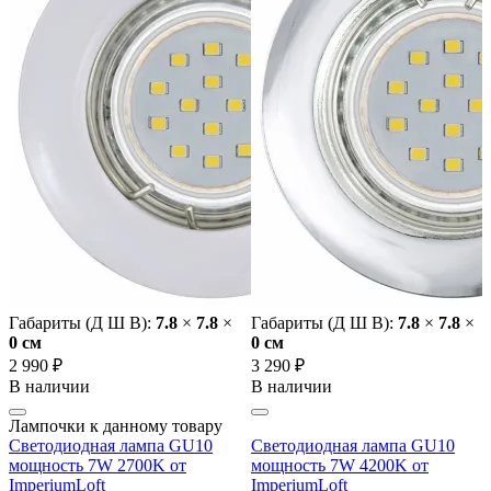
Габариты (Д Ш В):
7.8
×
7.8
×
Габариты (Д Ш В):
7.8
×
7.8
×
0 cм
0 cм
2 990 ₽
3 290 ₽
В наличии
В наличии
Лампочки к данному товару
Светодиодная лампа GU10
Светодиодная лампа GU10
мощность 7W 2700K от
мощность 7W 4200K от
ImperiumLoft
ImperiumLoft