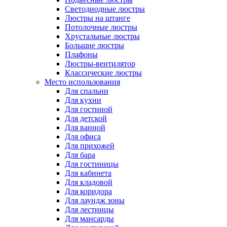
Светодиодные люстры
Люстры на штанге
Потолочные люстры
Хрустальные люстры
Большие люстры
Плафоны
Люстры-вентилятор
Классические люстры
Место использования
Для спальни
Для кухни
Для гостиной
Для детской
Для ванной
Для офиса
Для прихожей
Для бара
Для гостиницы
Для кабинета
Для кладовой
Для коридора
Для лаундж зоны
Для лестницы
Для мансарды