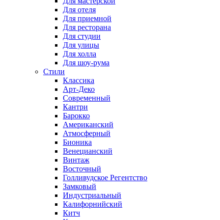
Для мастерской
Для отеля
Для приемной
Для ресторана
Для студии
Для улицы
Для холла
Для шоу-рума
Стили
Классика
Арт-Деко
Современный
Кантри
Барокко
Американский
Атмосферный
Бионика
Венецианский
Винтаж
Восточный
Голливудское Регентство
Замковый
Индустриальный
Калифорнийский
Китч