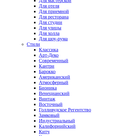
Для мастерской
Для отеля
Для приемной
Для ресторана
Для студии
Для улицы
Для холла
Для шоу-рума
Стили
Классика
Арт-Деко
Современный
Кантри
Барокко
Американский
Атмосферный
Бионика
Венецианский
Винтаж
Восточный
Голливудское Регентство
Замковый
Индустриальный
Калифорнийский
Китч