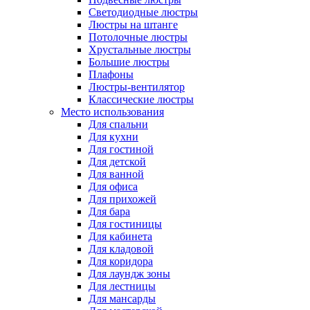
Светодиодные люстры
Люстры на штанге
Потолочные люстры
Хрустальные люстры
Большие люстры
Плафоны
Люстры-вентилятор
Классические люстры
Место использования
Для спальни
Для кухни
Для гостиной
Для детской
Для ванной
Для офиса
Для прихожей
Для бара
Для гостиницы
Для кабинета
Для кладовой
Для коридора
Для лаундж зоны
Для лестницы
Для мансарды