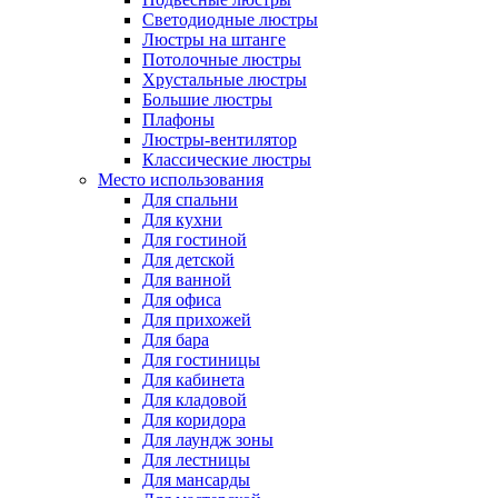
Светодиодные люстры
Люстры на штанге
Потолочные люстры
Хрустальные люстры
Большие люстры
Плафоны
Люстры-вентилятор
Классические люстры
Место использования
Для спальни
Для кухни
Для гостиной
Для детской
Для ванной
Для офиса
Для прихожей
Для бара
Для гостиницы
Для кабинета
Для кладовой
Для коридора
Для лаундж зоны
Для лестницы
Для мансарды