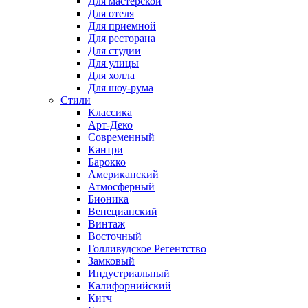
Для мастерской
Для отеля
Для приемной
Для ресторана
Для студии
Для улицы
Для холла
Для шоу-рума
Стили
Классика
Арт-Деко
Современный
Кантри
Барокко
Американский
Атмосферный
Бионика
Венецианский
Винтаж
Восточный
Голливудское Регентство
Замковый
Индустриальный
Калифорнийский
Китч