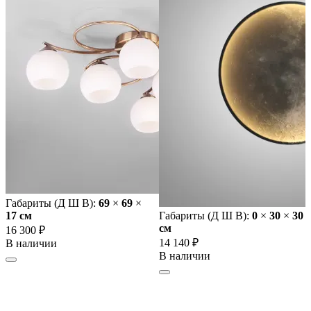
Габариты (Д Ш В):
69
×
69
×
17 cм
Габариты (Д Ш В):
0
×
30
×
30
cм
16 300 ₽
14 140 ₽
В наличии
В наличии