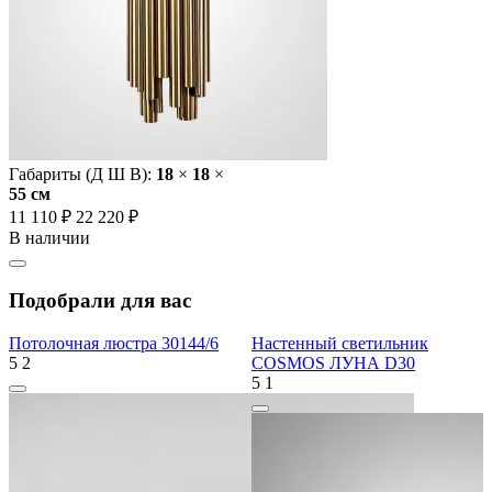
Габариты (Д Ш В):
18
×
18
×
55 cм
11 110 ₽
22 220 ₽
В наличии
Подобрали для вас
Потолочная люстра 30144/6
Настенный светильник
5
2
COSMOS ЛУНА D30
5
1