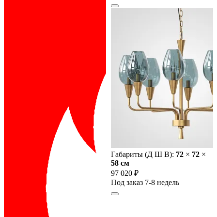
Габариты (Д Ш В):
72
×
72
×
58 cм
97 020 ₽
Под заказ 7-8 недель