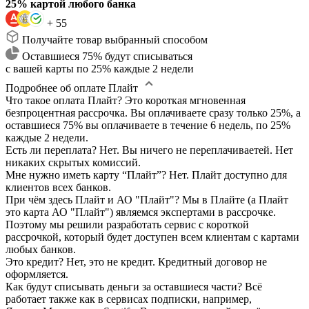
25% картой любого банка
+ 55
Получайте товар выбранный способом
Оставшиеся 75% будут списываться
с вашей карты по 25% каждые 2 недели
Подробнее об оплате Плайт
Что такое оплата Плайт?
Это короткая мгновенная
безпроцентная рассрочка. Вы оплачиваете сразу только 25%, а
оставшиеся 75% вы оплачиваете в течение 6 недель, по 25%
каждые 2 недели.
Есть ли переплата?
Нет. Вы ничего не переплачиваетей. Нет
никаких скрытых комиссий.
Мне нужно иметь карту “Плайт”?
Нет. Плайт доступно для
клиентов всех банков.
При чём здесь Плайт и АО "Плайт"?
Мы в Плайте (а Плайт
это карта АО "Плайт") являемся экспертами в рассрочке.
Поэтому мы решили разработать сервис с короткой
рассрочкой, который будет доступен всем клиентам с картами
любых банков.
Это кредит?
Нет, это не кредит. Кредитный договор не
оформляется.
Как будут списывать деньги за оставшиеся части?
Всё
работает также как в сервисах подписки, например,