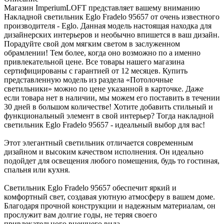
Магазин ImperiumLOFT представляет вашему вниманию
Накладной светильник Eglo Fradelo 95657 от очень известного
производителя - Eglo. Данная модель настоящая находка для
дизайнерских интерьеров и необычно впишется в ваш дизайн.
Порадуйте свой дом мягким светом в заслуженном
обрамлении! Тем более, когда оно возможно по а именно
привлекательной цене. Все товары нашего магазина
сертифицированы с гарантией от 12 месяцев. Купить
представленную модель из раздела «Потолочные
светильники» можно по цене указанной в карточке. Даже
если товара нет в наличии, мы можем его поставить в течении
30 дней в большом количестве! Хотите добавить стильный и
функциональный элемент в свой интерьер? Тогда накладной
светильник Eglo Fradelo 95657 - идеальный выбор для вас!
Этот элегантный светильник отличается современным
дизайном и высоким качеством исполнения. Он идеально
подойдет для освещения любого помещения, будь то гостиная,
спальня или кухня.
Светильник Eglo Fradelo 95657 обеспечит яркий и
комфортный свет, создавая уютную атмосферу в вашем доме.
Благодаря прочной конструкции и надежным материалам, он
прослужит вам долгие годы, не теряя своего
привлекательного внешнего вида.