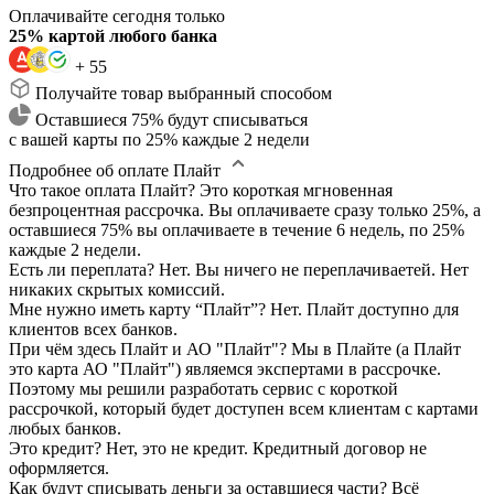
Оплачивайте сегодня только
25% картой любого банка
+ 55
Получайте товар выбранный способом
Оставшиеся 75% будут списываться
с вашей карты по 25% каждые 2 недели
Подробнее об оплате Плайт
Что такое оплата Плайт?
Это короткая мгновенная
безпроцентная рассрочка. Вы оплачиваете сразу только 25%, а
оставшиеся 75% вы оплачиваете в течение 6 недель, по 25%
каждые 2 недели.
Есть ли переплата?
Нет. Вы ничего не переплачиваетей. Нет
никаких скрытых комиссий.
Мне нужно иметь карту “Плайт”?
Нет. Плайт доступно для
клиентов всех банков.
При чём здесь Плайт и АО "Плайт"?
Мы в Плайте (а Плайт
это карта АО "Плайт") являемся экспертами в рассрочке.
Поэтому мы решили разработать сервис с короткой
рассрочкой, который будет доступен всем клиентам с картами
любых банков.
Это кредит?
Нет, это не кредит. Кредитный договор не
оформляется.
Как будут списывать деньги за оставшиеся части?
Всё