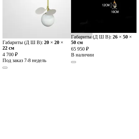
Габариты (Д Ш В):
26
×
50
×
Габариты (Д Ш В):
20
×
20
×
50 cм
22 cм
65 950 ₽
4 700 ₽
В наличии
Под заказ 7-8 недель