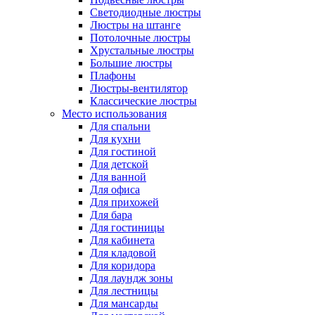
Светодиодные люстры
Люстры на штанге
Потолочные люстры
Хрустальные люстры
Большие люстры
Плафоны
Люстры-вентилятор
Классические люстры
Место использования
Для спальни
Для кухни
Для гостиной
Для детской
Для ванной
Для офиса
Для прихожей
Для бара
Для гостиницы
Для кабинета
Для кладовой
Для коридора
Для лаундж зоны
Для лестницы
Для мансарды