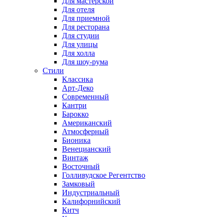
Для мастерской
Для отеля
Для приемной
Для ресторана
Для студии
Для улицы
Для холла
Для шоу-рума
Стили
Классика
Арт-Деко
Современный
Кантри
Барокко
Американский
Атмосферный
Бионика
Венецианский
Винтаж
Восточный
Голливудское Регентство
Замковый
Индустриальный
Калифорнийский
Китч