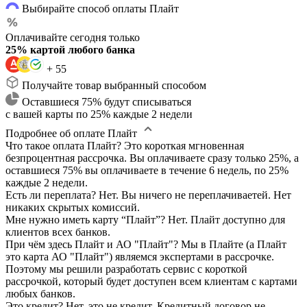
Выбирайте способ оплаты Плайт
Оплачивайте сегодня только
25% картой любого банка
+ 55
Получайте товар выбранный способом
Оставшиеся 75% будут списываться
с вашей карты по 25% каждые 2 недели
Подробнее об оплате Плайт
Что такое оплата Плайт?
Это короткая мгновенная
безпроцентная рассрочка. Вы оплачиваете сразу только 25%, а
оставшиеся 75% вы оплачиваете в течение 6 недель, по 25%
каждые 2 недели.
Есть ли переплата?
Нет. Вы ничего не переплачиваетей. Нет
никаких скрытых комиссий.
Мне нужно иметь карту “Плайт”?
Нет. Плайт доступно для
клиентов всех банков.
При чём здесь Плайт и АО "Плайт"?
Мы в Плайте (а Плайт
это карта АО "Плайт") являемся экспертами в рассрочке.
Поэтому мы решили разработать сервис с короткой
рассрочкой, который будет доступен всем клиентам с картами
любых банков.
Это кредит?
Нет, это не кредит. Кредитный договор не