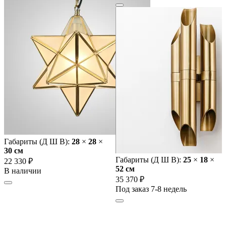
Габариты (Д Ш В):
28
×
28
×
30 cм
Габариты (Д Ш В):
25
×
18
×
22 330 ₽
52 cм
В наличии
35 370 ₽
Под заказ 7-8 недель