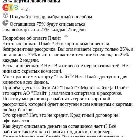
25% картой любого банка
+ 55
Получайте товар выбранный способом
Оставшиеся 75% будут списываться
с вашей карты по 25% каждые 2 недели
Подробнее об оплате Плайт
Что такое оплата Плайт?
Это короткая мгновенная
безпроцентная рассрочка. Вы оплачиваете сразу только 25%, а
оставшиеся 75% вы оплачиваете в течение 6 недель, по 25%
каждые 2 недели.
Есть ли переплата?
Нет. Вы ничего не переплачиваетей. Нет
никаких скрытых комиссий.
Мне нужно иметь карту “Плайт”?
Нет. Плайт доступно для
клиентов всех банков.
При чём здесь Плайт и АО "Плайт"?
Мы в Плайте (а Плайт
это карта АО "Плайт") являемся экспертами в рассрочке.
Поэтому мы решили разработать сервис с короткой
рассрочкой, который будет доступен всем клиентам с картами
любых банков.
Это кредит?
Нет, это не кредит. Кредитный договор не
оформляется.
Как будут списывать деньги за оставшиеся части?
Всё
работает также как в сервисах подписки, например,