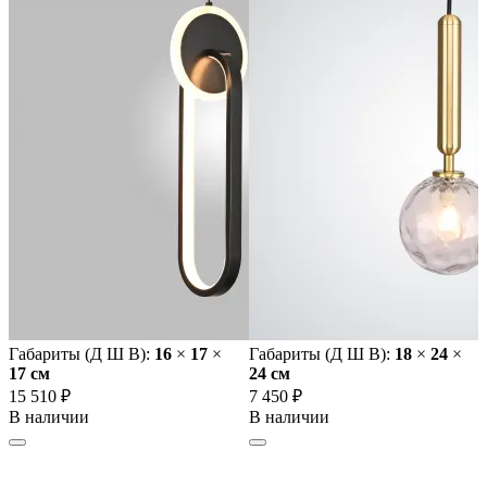
Габариты (Д Ш В):
16
×
17
×
Габариты (Д Ш В):
18
×
24
×
17 cм
24 cм
15 510 ₽
7 450 ₽
В наличии
В наличии