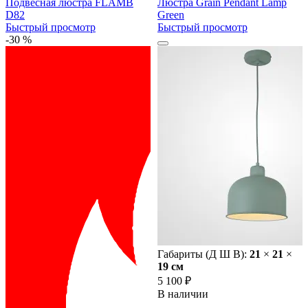
Подвесная люстра FLAMB
Люстра Grain Pendant Lamp
D82
Green
Быстрый просмотр
Быстрый просмотр
-30 %
Габариты (Д Ш В):
21
×
21
×
19 cм
5 100 ₽
В наличии