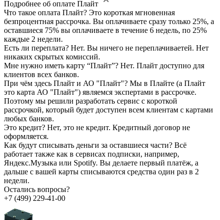
Подробнее об оплате Плайт
Что такое оплата Плайт?
Это короткая мгновенная
безпроцентная рассрочка. Вы оплачиваете сразу только 25%, а
оставшиеся 75% вы оплачиваете в течение 6 недель, по 25%
каждые 2 недели.
Есть ли переплата?
Нет. Вы ничего не переплачиваетей. Нет
никаких скрытых комиссий.
Мне нужно иметь карту “Плайт”?
Нет. Плайт доступно для
клиентов всех банков.
При чём здесь Плайт и АО "Плайт"?
Мы в Плайте (а Плайт
это карта АО "Плайт") являемся экспертами в рассрочке.
Поэтому мы решили разработать сервис с короткой
рассрочкой, который будет доступен всем клиентам с картами
любых банков.
Это кредит?
Нет, это не кредит. Кредитный договор не
оформляется.
Как будут списывать деньги за оставшиеся части?
Всё
работает также как в сервисах подписки, например,
Яндекс.Музыка или Spotify. Вы делаете первый платёж, а
дальше с вашей карты списываются средства один раз в 2
недели.
Остались вопросы?
+7 (499) 229-41-00