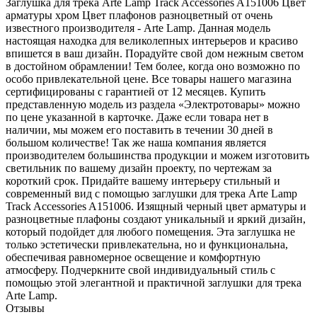
Заглушка для трека Arte Lamp Track Accessories A151006 Цвет
арматуры хром Цвет плафонов разноцветный от очень
известного производителя - Arte Lamp. Данная модель
настоящая находка для великолепных интерьеров и красиво
впишется в ваш дизайн. Порадуйте свой дом нежным светом
в достойном обрамлении! Тем более, когда оно возможно по
особо привлекательной цене. Все товары нашего магазина
сертифицированы с гарантией от 12 месяцев. Купить
представленную модель из раздела «Электротовары» можно
по цене указанной в карточке. Даже если товара нет в
наличии, мы можем его поставить в течении 30 дней в
большом количестве! Так же наша компания является
производителем большинства продукции и можем изготовить
светильник по вашему дизайн проекту, по чертежам за
короткий срок. Придайте вашему интерьеру стильный и
современный вид с помощью заглушки для трека Arte Lamp
Track Accessories A151006. Изящный черный цвет арматуры и
разноцветные плафоны создают уникальный и яркий дизайн,
который подойдет для любого помещения. Эта заглушка не
только эстетически привлекательна, но и функциональна,
обеспечивая равномерное освещение и комфортную
атмосферу. Подчеркните свой индивидуальный стиль с
помощью этой элегантной и практичной заглушки для трека
Arte Lamp.
Отзывы