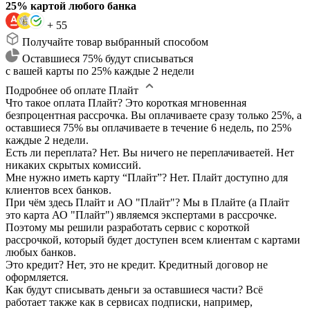
25% картой любого банка
+ 55
Получайте товар выбранный способом
Оставшиеся 75% будут списываться
с вашей карты по 25% каждые 2 недели
Подробнее об оплате Плайт
Что такое оплата Плайт?
Это короткая мгновенная
безпроцентная рассрочка. Вы оплачиваете сразу только 25%, а
оставшиеся 75% вы оплачиваете в течение 6 недель, по 25%
каждые 2 недели.
Есть ли переплата?
Нет. Вы ничего не переплачиваетей. Нет
никаких скрытых комиссий.
Мне нужно иметь карту “Плайт”?
Нет. Плайт доступно для
клиентов всех банков.
При чём здесь Плайт и АО "Плайт"?
Мы в Плайте (а Плайт
это карта АО "Плайт") являемся экспертами в рассрочке.
Поэтому мы решили разработать сервис с короткой
рассрочкой, который будет доступен всем клиентам с картами
любых банков.
Это кредит?
Нет, это не кредит. Кредитный договор не
оформляется.
Как будут списывать деньги за оставшиеся части?
Всё
работает также как в сервисах подписки, например,