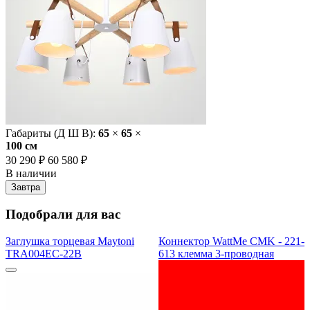
Габариты (Д Ш В):
65
×
65
×
100 cм
30 290 ₽
60 580 ₽
В наличии
Завтра
Подобрали для вас
Заглушка торцевая Maytoni
Коннектор WattMe CMK - 221-
TRA004EC-22B
613 клемма 3-проводная