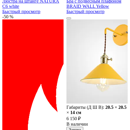
Люстра на штанге NATURA
Бра с подвесным плафоном
C6 white
BRAID WALL Yellow
Быстрый просмотр
Быстрый просмотр
-50 %
Габариты (Д Ш В):
20.5
×
20.5
×
14 cм
6 150 ₽
В наличии
Завтра