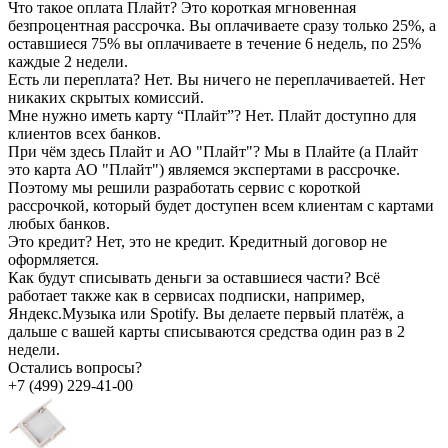
Что такое оплата Плайт?
Это короткая мгновенная
безпроцентная рассрочка. Вы оплачиваете сразу только 25%, а
оставшиеся 75% вы оплачиваете в течение 6 недель, по 25%
каждые 2 недели.
Есть ли переплата?
Нет. Вы ничего не переплачиваетей. Нет
никаких скрытых комиссий.
Мне нужно иметь карту “Плайт”?
Нет. Плайт доступно для
клиентов всех банков.
При чём здесь Плайт и АО "Плайт"?
Мы в Плайте (а Плайт
это карта АО "Плайт") являемся экспертами в рассрочке.
Поэтому мы решили разработать сервис с короткой
рассрочкой, который будет доступен всем клиентам с картами
любых банков.
Это кредит?
Нет, это не кредит. Кредитный договор не
оформляется.
Как будут списывать деньги за оставшиеся части?
Всё
работает также как в сервисах подписки, например,
Яндекс.Музыка или Spotify. Вы делаете первый платёж, а
дальше с вашей карты списываются средства один раз в 2
недели.
Остались вопросы?
+7 (499) 229-41-00