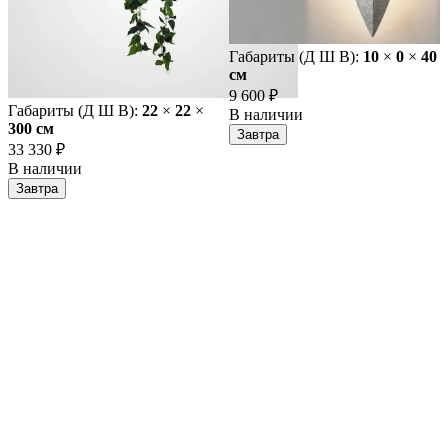
Габариты (Д Ш В):
10
×
0
×
40
cм
9 600 ₽
Габариты (Д Ш В):
22
×
22
×
В наличии
300 cм
Завтра
33 330 ₽
В наличии
Завтра