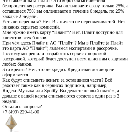
Что такое оплата Плайт?
Это короткая мгновенная
безпроцентная рассрочка. Вы оплачиваете сразу только 25%, а
оставшиеся 75% вы оплачиваете в течение 6 недель, по 25%
каждые 2 недели.
Есть ли переплата?
Нет. Вы ничего не переплачиваетей. Нет
никаких скрытых комиссий.
Мне нужно иметь карту “Плайт”?
Нет. Плайт доступно для
клиентов всех банков.
При чём здесь Плайт и АО "Плайт"?
Мы в Плайте (а Плайт
это карта АО "Плайт") являемся экспертами в рассрочке.
Поэтому мы решили разработать сервис с короткой
рассрочкой, который будет доступен всем клиентам с картами
любых банков.
Это кредит?
Нет, это не кредит. Кредитный договор не
оформляется.
Как будут списывать деньги за оставшиеся части?
Всё
работает также как в сервисах подписки, например,
Яндекс.Музыка или Spotify. Вы делаете первый платёж, а
дальше с вашей карты списываются средства один раз в 2
недели.
Остались вопросы?
+7 (499) 229-41-00