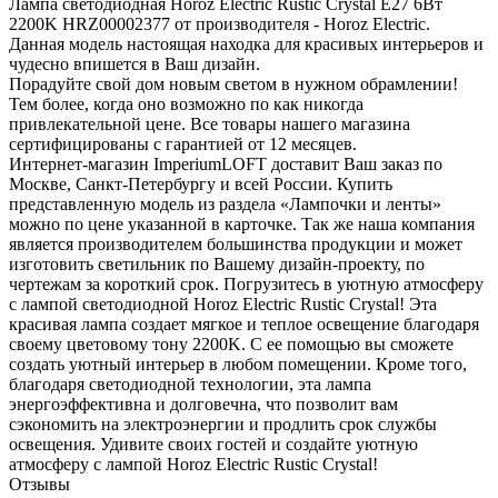
Лампа светодиодная Horoz Electric Rustic Crystal E27 6Вт
2200K HRZ00002377 от производителя - Horoz Electric.
Данная модель настоящая находка для красивых интерьеров и
чудесно впишется в Ваш дизайн.
Порадуйте свой дом новым светом в нужном обрамлении!
Тем более, когда оно возможно по как никогда
привлекательной цене. Все товары нашего магазина
сертифицированы с гарантией от 12 месяцев.
Интернет-магазин ImperiumLOFT доставит Ваш заказ по
Москве, Санкт-Петербургу и всей России. Купить
представленную модель из раздела «Лампочки и ленты»
можно по цене указанной в карточке. Так же наша компания
является производителем большинства продукции и может
изготовить светильник по Вашему дизайн-проекту, по
чертежам за короткий срок. Погрузитесь в уютную атмосферу
с лампой светодиодной Horoz Electric Rustic Crystal! Эта
красивая лампа создает мягкое и теплое освещение благодаря
своему цветовому тону 2200K. С ее помощью вы сможете
создать уютный интерьер в любом помещении. Кроме того,
благодаря светодиодной технологии, эта лампа
энергоэффективна и долговечна, что позволит вам
сэкономить на электроэнергии и продлить срок службы
освещения. Удивите своих гостей и создайте уютную
атмосферу с лампой Horoz Electric Rustic Crystal!
Отзывы