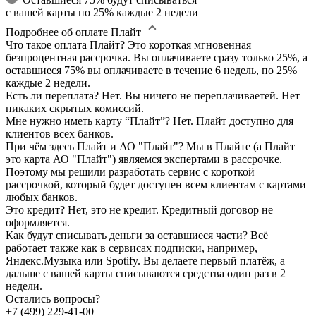
с вашей карты по 25% каждые 2 недели
Подробнее об оплате Плайт
Что такое оплата Плайт?
Это короткая мгновенная
безпроцентная рассрочка. Вы оплачиваете сразу только 25%, а
оставшиеся 75% вы оплачиваете в течение 6 недель, по 25%
каждые 2 недели.
Есть ли переплата?
Нет. Вы ничего не переплачиваетей. Нет
никаких скрытых комиссий.
Мне нужно иметь карту “Плайт”?
Нет. Плайт доступно для
клиентов всех банков.
При чём здесь Плайт и АО "Плайт"?
Мы в Плайте (а Плайт
это карта АО "Плайт") являемся экспертами в рассрочке.
Поэтому мы решили разработать сервис с короткой
рассрочкой, который будет доступен всем клиентам с картами
любых банков.
Это кредит?
Нет, это не кредит. Кредитный договор не
оформляется.
Как будут списывать деньги за оставшиеся части?
Всё
работает также как в сервисах подписки, например,
Яндекс.Музыка или Spotify. Вы делаете первый платёж, а
дальше с вашей карты списываются средства один раз в 2
недели.
Остались вопросы?
+7 (499) 229-41-00