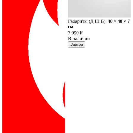
Габариты (Д Ш В):
40
×
40
×
7
cм
7 990 ₽
В наличии
Завтра