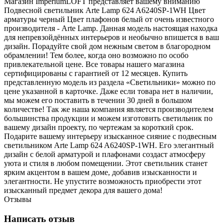
Магазин ImperiumLOFT представляет вашему вниманию
Подвесной светильник Arte Lamp 624 A6240SP-1WH Цвет
арматуры черный Цвет плафонов белый от очень известного
производителя - Arte Lamp. Данная модель настоящая находка
для непревзойдённых интерьеров и необычно впишется в ваш
дизайн. Порадуйте свой дом нежным светом в благородном
обрамлении! Тем более, когда оно возможно по особо
привлекательной цене. Все товары нашего магазина
сертифицированы с гарантией от 12 месяцев. Купить
представленную модель из раздела «Светильники» можно по
цене указанной в карточке. Даже если товара нет в наличии,
мы можем его поставить в течении 30 дней в большом
количестве! Так же наша компания является производителем
большинства продукции и можем изготовить светильник по
вашему дизайн проекту, по чертежам за короткий срок.
Подарите вашему интерьеру изысканное сияние с подвесным
светильником Arte Lamp 624 A6240SP-1WH. Его элегантный
дизайн с белой арматурой и плафонами создаст атмосферу
уюта и стиля в любом помещении. Этот светильник станет
ярким акцентом в вашем доме, добавив изысканности и
элегантности. Не упустите возможность приобрести этот
изысканный предмет декора для вашего дома!
Отзывы
Написать отзыв