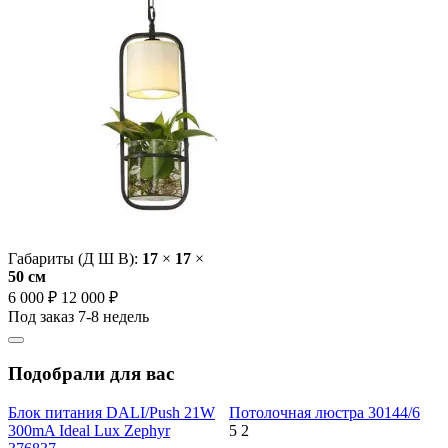
Габариты (Д Ш В):
17
×
17
×
50 cм
6 000 ₽
12 000 ₽
Под заказ 7-8 недель
Подобрали для вас
Блок питания DALI/Push 21W
Потолочная люстра 30144/6
300mA Ideal Lux Zephyr
5
2