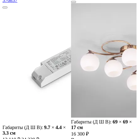
376837
Габариты (Д Ш В):
69
×
69
×
Габариты (Д Ш В):
9.7
×
4.4
×
17 cм
3.3 cм
16 300 ₽