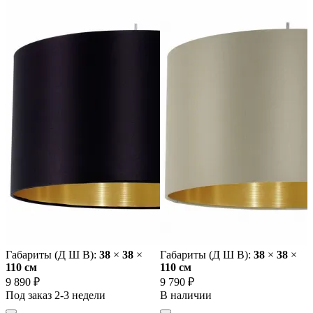
Габариты (Д Ш В):
38
×
38
×
Габариты (Д Ш В):
38
×
38
×
110 cм
110 cм
9 890 ₽
9 790 ₽
Под заказ 2-3 недели
В наличии