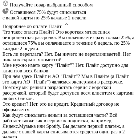
Получайте товар выбранный способом
Оставшиеся 75% будут списываться
с вашей карты по 25% каждые 2 недели
Подробнее об оплате Плайт
Что такое оплата Плайт?
Это короткая мгновенная
безпроцентная рассрочка. Вы оплачиваете сразу только 25%, а
оставшиеся 75% вы оплачиваете в течение 6 недель, по 25%
каждые 2 недели.
Есть ли переплата?
Нет. Вы ничего не переплачиваетей. Нет
никаких скрытых комиссий.
Мне нужно иметь карту “Плайт”?
Нет. Плайт доступно для
клиентов всех банков.
При чём здесь Плайт и АО "Плайт"?
Мы в Плайте (а Плайт
это карта АО "Плайт") являемся экспертами в рассрочке.
Поэтому мы решили разработать сервис с короткой
рассрочкой, который будет доступен всем клиентам с картами
любых банков.
Это кредит?
Нет, это не кредит. Кредитный договор не
оформляется.
Как будут списывать деньги за оставшиеся части?
Всё
работает также как в сервисах подписки, например,
Яндекс.Музыка или Spotify. Вы делаете первый платёж, а
дальше с вашей карты списываются средства один раз в 2
недели.