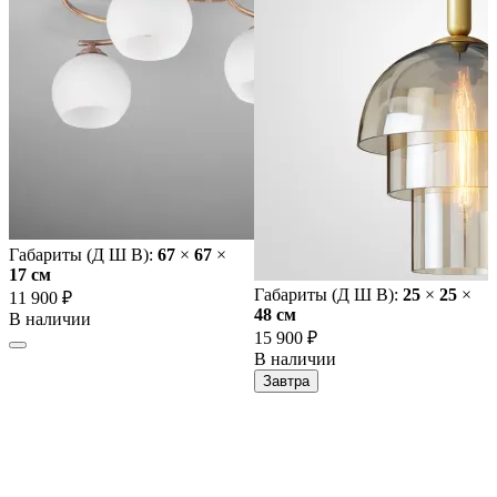
Габариты (Д Ш В):
67
×
67
×
17 cм
Габариты (Д Ш В):
25
×
25
×
11 900 ₽
48 cм
В наличии
15 900 ₽
В наличии
Завтра